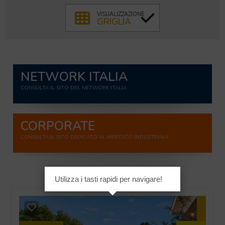
GRIGLIA
VISUALIZZAZIONE
GRIGLIA
NETWORK ITALIA
CONSULTA IL SITO DEL NETWORK ITALIA
CORPORATE
CONSULTA IL SITO DEDICATO AL MERCATO INDUSTRIALE
Utilizza i tasti rapidi per navigare!