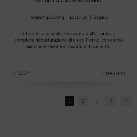
vendita a Castelfiorentino
Totale mq:
560 mq
Locali:
10
Bagni:
5
Intera Villa bifamiliare ricavata dall'accurata e
completa ristrutturazione di un ex Fienile, con ampio
Giardino e Piscina in muratura. Eccellenti...
RIF 23074
€ 895.000
1
2
...