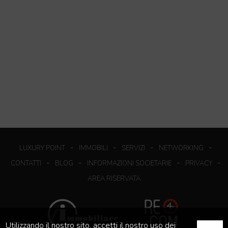
-
-
-
-
LUXURY POINT
IMMOBILI
SERVIZI
NETWORKING
-
-
-
-
CONTATTI
BLOG
INFORMAZIONI SOCIETARIE
PRIVACY
AREA RISERVATA
Utilizzando il nostro sito, accetti il nostro uso dei