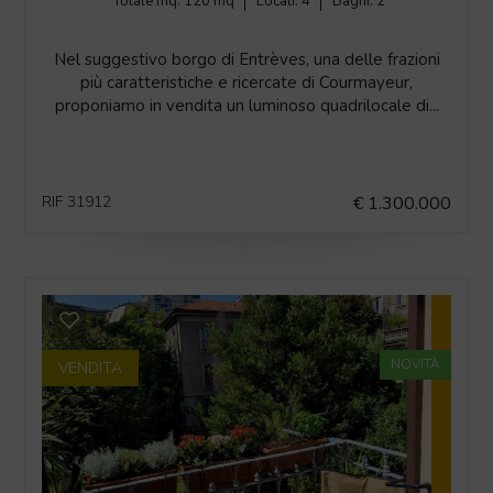
Totale mq:
120 mq
Locali:
4
Bagni:
2
Nel suggestivo borgo di Entrèves, una delle frazioni
più caratteristiche e ricercate di Courmayeur,
proponiamo in vendita un luminoso quadrilocale di...
RIF 31912
€ 1.300.000
NOVITÀ
VENDITA