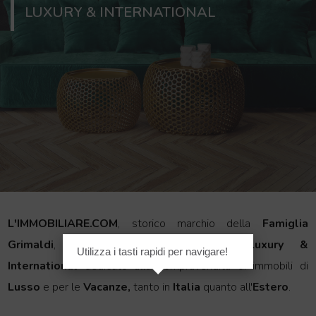
LUXURY & INTERNATIONAL
L'IMMOBILIARE.COM
, storico marchio della
Famiglia
Grimaldi
, presenta l'esclusivo circuito
Luxury &
Utilizza i tasti rapidi per navigare!
International
dedicato alla compravendita di immobili di
Lusso
e per le
Vacanze,
tanto in
Italia
quanto all'
Estero
.