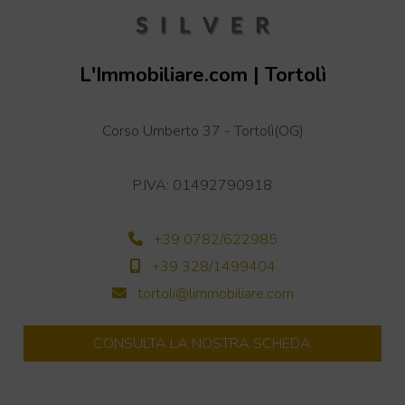
L'Immobiliare.com | Tortolì
+
Corso Umberto 37 - Tortolì(OG)
−
Leaflet
| OSM
P.IVA: 01492790918
+39 0782/622985
+39 328/1499404
tortoli@limmobiliare.com
CONSULTA LA NOSTRA SCHEDA