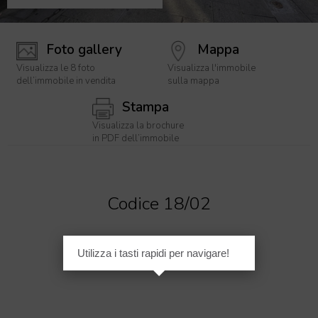
Foto gallery
Mappa
Visualizza le 8 foto
Visualizza l'immobile
dell’immobile in vendita
sulla mappa
Stampa
Visualizza la brochure
in PDF dell’immobile
[
1
/
8
]
Codice 18/02
€ 85.000
Utilizza i tasti rapidi per navigare!