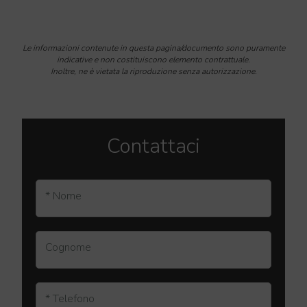
Le informazioni contenute in questa pagina/documento sono puramente
indicative e non costituiscono elemento contrattuale.
Inoltre, ne è vietata la riproduzione senza autorizzazione.
Contattaci
* Nome
Cognome
* Telefono