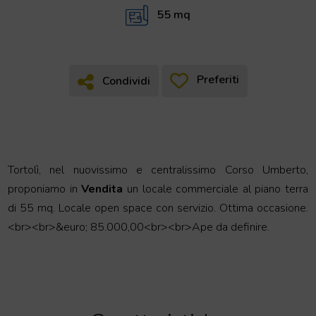
55 mq
Preferiti
Condividi
Condividi
Tortol
ì,
nel
nuovissimo
e
centralissimo
Corso
Umberto
,
proponiamo
in
Vendita
un
locale
commerciale
al
piano
terra
di
55
mq
.
Locale
open
space
con
servizio
.
Ottima
occasione
.
<
br
><
br
>&
euro
;
85
.
000
,
00
<
br
><
br
>
Ape
da
definire
.