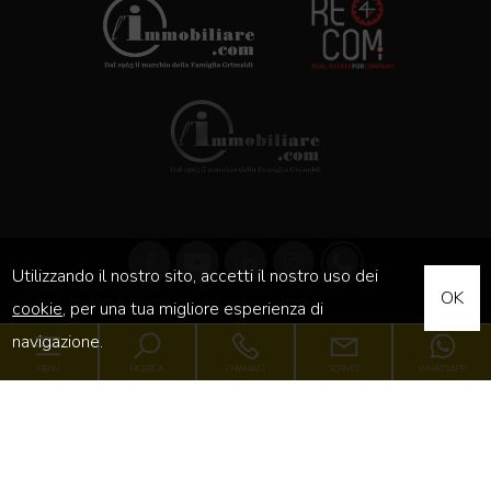
Utilizzando il nostro sito, accetti il nostro uso dei
OK
cookie
, per una tua migliore esperienza di
navigazione.
l'immobiliare.com - Network Immobiliare | Copyright © 2026 L'i.com s.r.l. | All Right
MENU
RICERCA
CHIAMACI
SCRIVICI
WHATSAPP
Reserved
Powered by
Gestim
Torna su