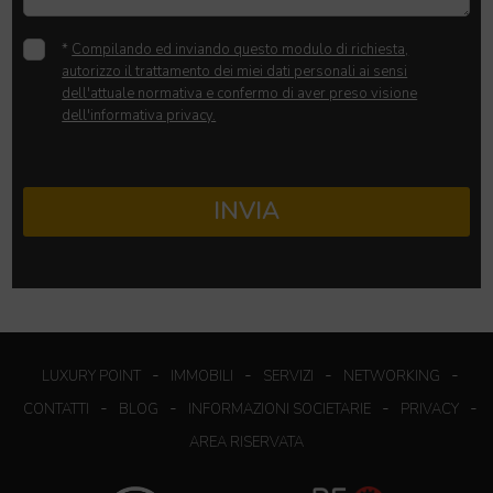
*
Compilando ed inviando questo modulo di richiesta,
autorizzo il trattamento dei miei dati personali ai sensi
dell'attuale normativa e confermo di aver preso visione
dell'informativa privacy.
INVIA
-
-
-
-
LUXURY POINT
IMMOBILI
SERVIZI
NETWORKING
-
-
-
-
CONTATTI
BLOG
INFORMAZIONI SOCIETARIE
PRIVACY
AREA RISERVATA