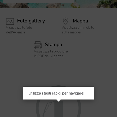
Foto gallery
Mappa
Visualizza le foto
Visualizza l'immobile
dell'Agenzia
sulla mappa
Stampa
Visualizza la brochure
in PDF dell’Agenzia
Utilizza i tasti rapidi per navigare!