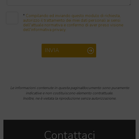
*
Compilando ed inviando questo modulo di richiesta,
autorizzo il trattamento dei miei dati personali ai sensi
dell'attuale normativa e confermo di aver preso visione
dell'informativa privacy.
INVIA
Le informazioni contenute in questa pagina/documento sono puramente
indicative e non costituiscono elemento contrattuale.
Inoltre, ne è vietata la riproduzione senza autorizzazione.
×
Contattaci
L'Immobiliare.com | Tortolì