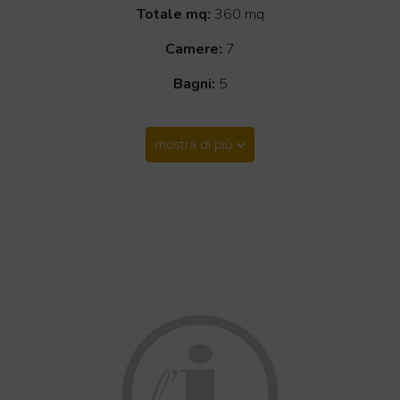
Totale mq:
360 mq
Camere:
7
Bagni:
5
mostra di più