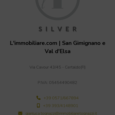
L'immobiliare.com | San Gimignano e
Val d'Elsa
+
−
Leaflet
| OSM
Via Cavour 43/45 - Certaldo(FI)
P.IVA: 05454490482
+39 0571/667894
+39 393/4148901
gianluca.tognazzi@immobiliaretognazzi.it