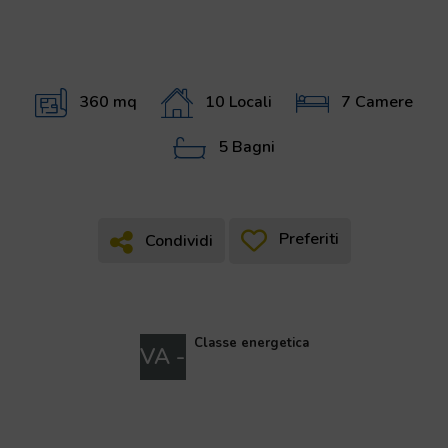
360 mq
10 Locali
7 Camere
5 Bagni
Preferiti
Condividi
Condividi
Classe energetica
VA -
In