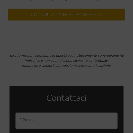
CONSULTA LA NOSTRA SCHEDA
Le informazioni contenute in questa pagina/documento sono puramente
indicative e non costituiscono elemento contrattuale.
Inoltre, ne è vietata la riproduzione senza autorizzazione.
Contattaci
* Nome