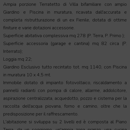
Fase
Ampia porzione Terratetto di Villa bifamiliare con ampio
Giardino e Piscina in muratura, ricavata dall'accurata e
Di
completa ristrutturazione di un ex Fienile, dotata di ottime
Valutazione
finiture e varie dotazioni accessorie.
Superficie abitativa complessiva mq 278 (P. Terra, P. Primo );
Superficie accessoria (garage e cantina) mq 82 circa (P.
Interrato);
Loggia mq 22;
Giardino Esclusivo tutto recintato tot. mq 1140, con Piscina
in muratura 10 x 4,5 mt.
Immobile dotato di impianto fotovoltaico, riscaldamento a
pannelli radianti con pompa di calore, allarme, addolcitore,
aspirazione centralizzata, acquedotto, pozzo e cisterna per la
raccolta dell'acqua piovana, forno e camino, oltre che la
predisposizione per il raffrescamento.
L'abitazione si sviluppa su 2 livelli ed è composta al Piano
Terra, da un soggiorno, un'ampia zona pranzo, una cucina