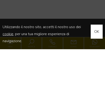
Utilizzando il nostro sito, accetti il nostro uso dei
OK
cookie
, per una tua migliore esperienza di
navigazione.
MENU
RICERCA
CHIAMACI
SCRIVICI
WHATSAPP
Luxury Point
Immobili
[+]
Servizi
[+]