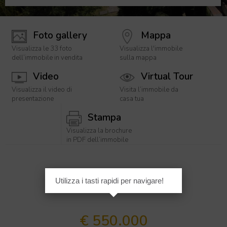
Foto gallery
Mappa
Visualizza le 33 foto
Visualizza l'immobile
dell’immobile in vendita
sulla mappa
Video
Virtual Tour
Visualizza il video di
Visita l’immobile da
presentazione
casa tua
Stampa
[
1
/
3
3
]
Visualizza la brochure
in PDF dell’immobile
Utilizza i tasti rapidi per navigare!
Codice 24077
€ 550.000