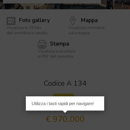
Foto gallery
Mappa
Visualizza le 29 foto
Visualizza l'immobile
dell’immobile in vendita
sulla mappa
Stampa
Visualizza la brochure
in PDF dell’immobile
[
1
/
2
9
]
Codice A 134
Lusso
Utilizza i tasti rapidi per navigare!
€ 970.000