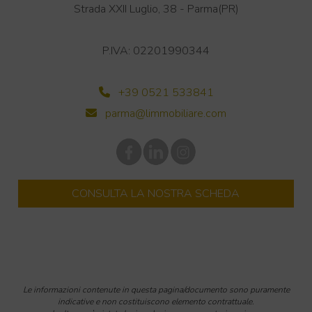
+
Strada XXII Luglio, 38 - Parma(PR)
−
Leaflet
| OSM
P.IVA: 02201990344
+39 0521 533841
parma@limmobiliare.com
CONSULTA LA NOSTRA SCHEDA
Le informazioni contenute in questa pagina/documento sono puramente
indicative e non costituiscono elemento contrattuale.