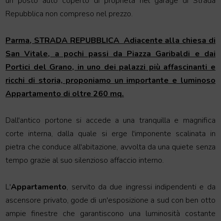
un posto auto coperto di proprietà nel garage di Strada
Repubblica non compreso nel prezzo.
Parma
, STRADA REPUBBLICA  Adiacente alla chiesa di
San Vitale, a pochi passi da Piazza Garibaldi e dai
Portici del Grano, in uno dei palazzi più affascinanti e
ricchi di storia, proponiamo un importante e luminoso
Appartamento
di oltre 260 mq.
Dall'antico portone si accede a una tranquilla e magnifica
corte interna, dalla quale si erge l'imponente scalinata in
pietra che conduce all'abitazione, avvolta da una quiete senza
tempo grazie al suo silenzioso affaccio interno.
L'
Appartamento
, servito da due ingressi indipendenti e da
ascensore privato, gode di un'esposizione a sud con ben otto
ampie finestre che garantiscono una luminosità costante