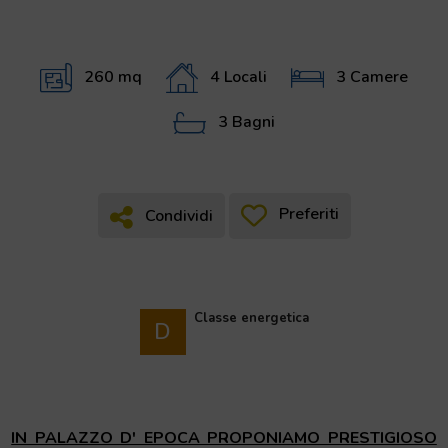
260 mq
4 Locali
3 Camere
3 Bagni
Preferiti
Condividi
Condividi
Classe energetica
D
IN PALAZZO D' EPOCA PROPONIAMO PRESTIGIOSO