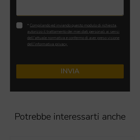
*
Compilando ed inviando questo modulo di richiesta,
autorizzo il trattamento dei miei dati personali ai sensi
dell'attuale normativa e confermo di aver preso visione
dell'informativa privacy.
INVIA
Potrebbe interessarti anche