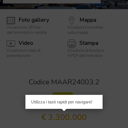
Foto gallery
Mappa
Visualizza le 39 foto
Visualizza l'immobile
dell’immobile in vendita
sulla mappa
Video
Stampa
Visualizza il video di
Visualizza la brochure
presentazione
in PDF dell’immobile
[
1
/
3
9
]
Codice MAAR24003.2
Lusso
Utilizza i tasti rapidi per navigare!
€ 3.300.000