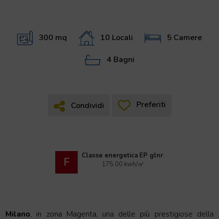
300 mq
10 Locali
5 Camere
4 Bagni
Preferiti
Condividi
Condividi
Classe energetica
EP glnr
:
F
175.00 kwh/㎡
Milano
, in zona Magenta, una delle più prestigiose della