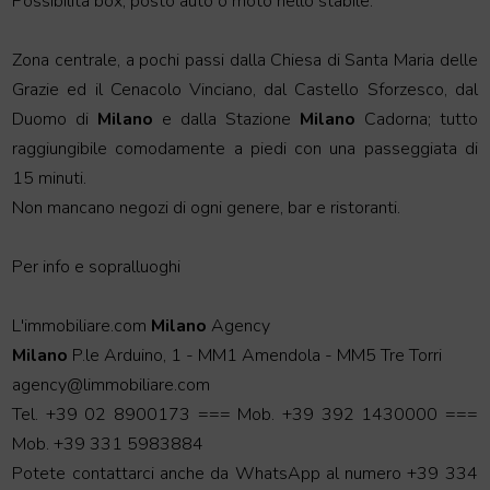
Possibilità box, posto auto o moto nello stabile.
Zona centrale, a pochi passi dalla Chiesa di Santa Maria delle
Grazie ed il Cenacolo Vinciano, dal Castello Sforzesco, dal
Duomo di
Milano
e dalla Stazione
Milano
Cadorna; tutto
raggiungibile comodamente a piedi con una passeggiata di
15 minuti.
Non mancano negozi di ogni genere, bar e ristoranti.
Per info e sopralluoghi
L'immobiliare.com
Milano
Agency
Milano
P.le Arduino, 1 - MM1 Amendola - MM5 Tre Torri
agency@limmobiliare.com
Tel. +39 02 8900173 === Mob. +39 392 1430000 ===
Mob. +39 331 5983884
Potete contattarci anche da WhatsApp al numero +39 334