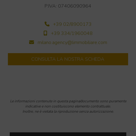
P.IVA: 07406090964
+39 02/8900173
+39 334/1960048
milano.agency@limmobiliare.com
CONSULTA LA NOSTRA SCHEDA
Le informazioni contenute in questa pagina/documento sono puramente
indicative e non costituiscono elemento contrattuale.
Inoltre, ne è vietata la riproduzione senza autorizzazione.