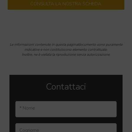
CONSULTA LA NOSTRA SCHEDA
Le informazioni contenute in questa pagina/documento sono puramente
indicative e non costituiscono elemento contrattuale.
Inoltre, ne è vietata la riproduzione senza autorizzazione.
Contattaci
* Nome
Cognome