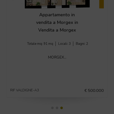
Appartamento in
vendita a La Salle in
Vendita a La Salle
Totale mq:
124 mq
Locali:
4
Bagni:
2
In...
RIF 31746
€ 529.000