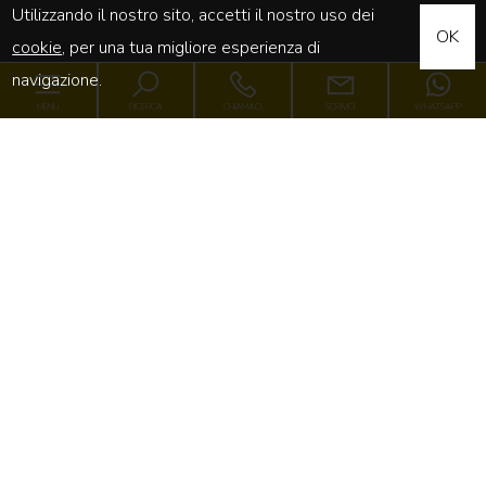
Utilizzando il nostro sito, accetti il nostro uso dei
OK
cookie
, per una tua migliore esperienza di
navigazione.
MENU
RICERCA
CHIAMACI
SCRIVICI
WHATSAPP
Luxury Point
Immobili
[+]
Servizi
[+]
Networking
[+]
Contatti
[+]