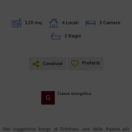
120 mq
4 Locali
3 Camere
2 Bagni
Preferiti
Condividi
Condividi
Classe energetica
G
Nel suggestivo borgo di Entrèves, una delle frazioni più