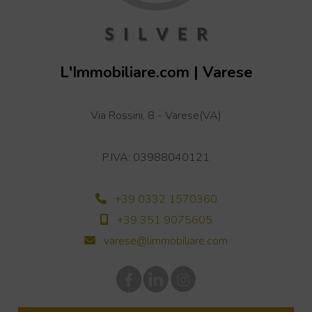
L'Immobiliare.com | Varese
+
Via Rossini, 8 - Varese(VA)
−
Leaflet
| OSM
P.IVA: 03988040121
+39 0332 1570360
+39 351 9075605
varese@limmobiliare.com