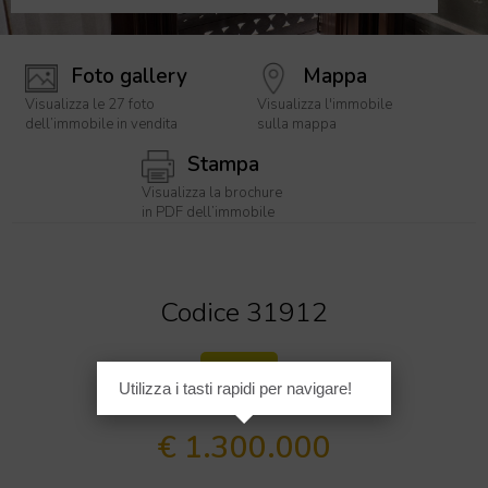
Foto gallery
Mappa
Visualizza le 27 foto
Visualizza l'immobile
dell’immobile in vendita
sulla mappa
Stampa
Visualizza la brochure
in PDF dell’immobile
[
1
/
2
7
]
Codice 31912
Lusso
Utilizza i tasti rapidi per navigare!
€ 1.300.000