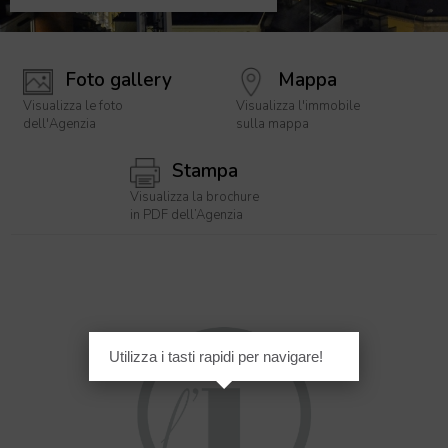
Foto gallery
Mappa
Visualizza le foto
Visualizza l'immobile
dell'Agenzia
sulla mappa
Stampa
Visualizza la brochure
in PDF dell’Agenzia
Utilizza i tasti rapidi per navigare!