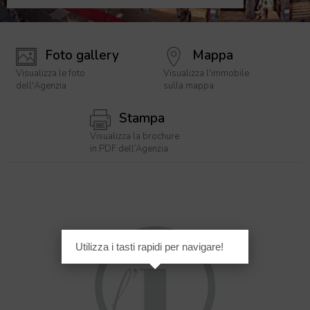
Foto gallery
Mappa
Visualizza le foto
Visualizza l'immobile
dell'Agenzia
sulla mappa
Stampa
Visualizza la brochure
in PDF dell’Agenzia
Utilizza i tasti rapidi per navigare!